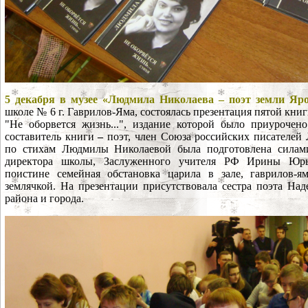
5 декабря в музее «Людмила Николаева
–
поэт земли Яро
школе № 6 г. Гаврилов-Яма, состоялась презентация пятой кн
"Не оборвется жизнь...", издание которой было приуроче
составитель книги
–
поэт, член Союза российских писателей
по стихам Людмилы Николаевой была подготовлена силам
директора школы, Заслуженного учителя РФ Ирины Юрь
поистине семейная обстановка царила в зале, гаврилов-я
землячкой. На презентации присутствовала сестра поэта На
района и города.