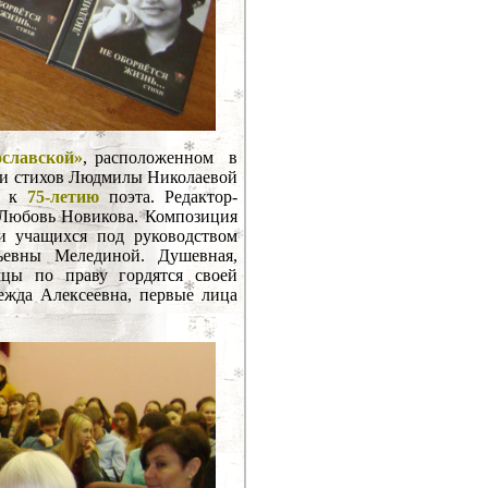
славской»
, расположенном в
иги стихов Людмилы Николаевой
но к
75-летию
поэта. Редактор-
 Любовь Новикова. Композиция
и учащихся под руководством
евны Мелединой. Душевная,
мцы по праву гордятся своей
дежда Алексеевна, первые лица