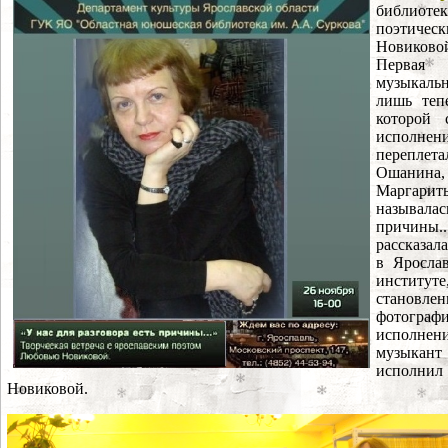
библиотек
поэтиче
Новиковой
Первая 
музыкаль
лишь тепе
которой
исполне
переплета
Ошанин
Маргари
называла
причин
рассказала
в Яросла
институте
становле
фотограф
исполнени
музыкан
исполнил
Новиковой.