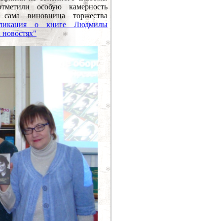
тметили особую камерность
 сама виновница торжества
ликация о книге Людмилы
 новостях"