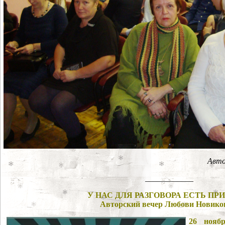
Авто
____________
У НАС ДЛЯ РАЗГОВОРА ЕСТЬ П
Авторский вечер Любови Новико
26 нояб