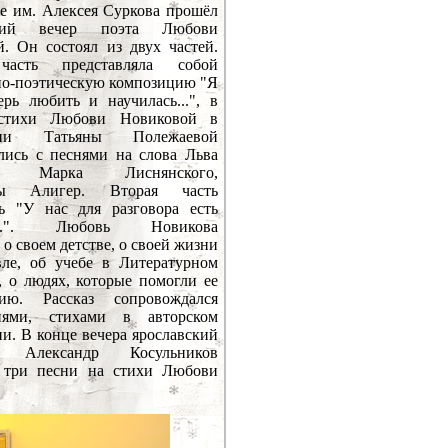
е им. Алексея Суркова прошёл
ский вечер поэта Любови
. Он состоял из двух частей.
часть представляла собой
но-поэтическую композицию "Я
рь любить и научилась...", в
 стихи Любови Новиковой в
нии Татьяны Полежаевой
лись с песнями на слова Льва
а, Марка Лиснянского,
ты Алигер. Вторая часть
сь "У нас для разговора есть
ы...". Любовь Новикова
 о своем детстве, о своей жизни
вле, об учебе в Литературном
, о людях, которые помогли ее
нию. Рассказ сопровождался
иями, стихами в авторском
и. В конце вечера ярославский
т Александр Косульников
 три песни на стихи Любови