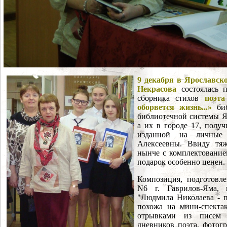
9 декабря в Ярославск
Некрасова
состоялась п
сборника стихов
поэт
оборвется жизнь...»
биб
библиотечной системы Я
а их в городе 17, получ
изданной на личные 
Алексеевны. Ввиду тяж
нынче с комплектование
подарок особенно ценен.
Композиция, подготовл
N6 г. Гаврилов-Яма, 
"Людмила Николаева - п
похожа на мини-спектак
отрывками из писем 
дневников поэта, фотог