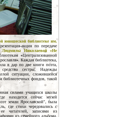
ой юношеской библиотеке им.
резентация-акция по передаче
а Людмилы Николаевой «Не
лиотекам
«
Централизованной
рославля
»
. Каждая библиотека,
ила в дар по две книги поэта,
средства сестры, Надежды
елой ситуации, сложившейся
м библиотечных фондов, такой
енная силами учащихся школы
где находится сейчас музей
оэт земли Ярославской", была
ль, где стихи чередовались с
ее читателей, записями из
рафиями из семейного альбома.