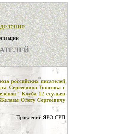
тделение
анизации
АТЕЛЕЙ
юза российских писателей
ега Сергеевича Гонозова с
елёнок" Клуба 12 стульев
Желаем Олегу Сергеевичу
Правление ЯРО СРП